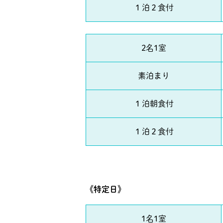
１泊２食付
2名1室
素泊まり
１泊朝食付
１泊２食付
《特定日》
1名1室